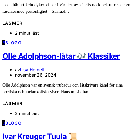
I den här artikeln dyker vi ner i världen av kändissnack och utforskar en
fascinerande personlighet – Samuel…
LÄS MER
2 minut läst
B
BLOGG
Olle Adolphson-låtar 🎶 Klassiker
av
Lisa Hernell
november 26, 2024
Olle Adolphson var en svensk trubadur och låtskrivare känd för sina
poetiska och melankoliska visor. Hans musik har…
LÄS MER
2 minut läst
B
BLOGG
Ivar Kreuger Tuula 📜