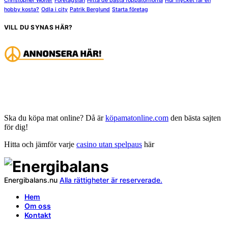
Christopher Wolter
Företagslån
Hitta de bästa foppatofflorna
Hur mycket får en
hobby kosta?
Odla i city
Patrik Berglund
Starta företag
VILL DU SYNAS HÄR?
Ska du köpa mat online? Då är
köpamatonline.com
den bästa sajten
för dig!
Hitta och jämför varje
casino utan spelpaus
här
Energibalans.nu
Alla rättigheter är reserverade.
Hem
Om oss
Kontakt