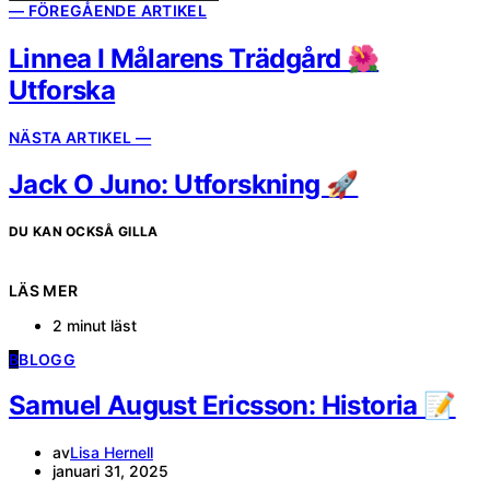
— FÖREGÅENDE ARTIKEL
Linnea I Målarens Trädgård 🌺
Utforska
NÄSTA ARTIKEL —
Jack O Juno: Utforskning 🚀
DU KAN OCKSÅ GILLA
LÄS MER
2 minut läst
B
BLOGG
Samuel August Ericsson: Historia 📝
av
Lisa Hernell
januari 31, 2025