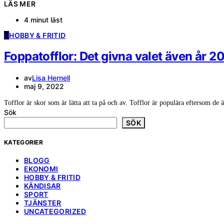
LÄS MER
4 minut läst
H
HOBBY & FRITID
Foppatofflor: Det givna valet även år 2
av
Lisa Hernell
maj 9, 2022
Tofflor är skor som är lätta att ta på och av. Tofflor är populära eftersom d
Sök
SÖK
KATEGORIER
BLOGG
EKONOMI
HOBBY & FRITID
KÄNDISAR
SPORT
TJÄNSTER
UNCATEGORIZED