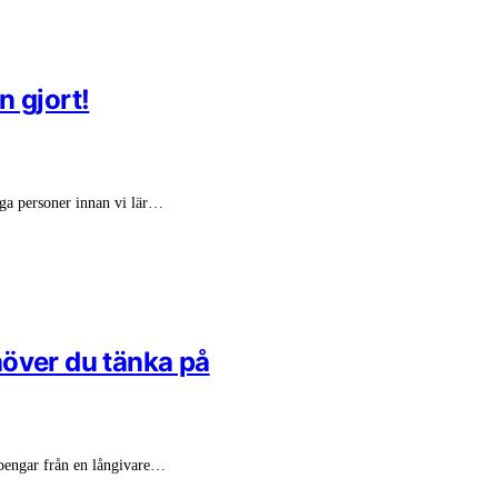
n gjort!
liga personer innan vi lär…
höver du tänka på
a pengar från en långivare…