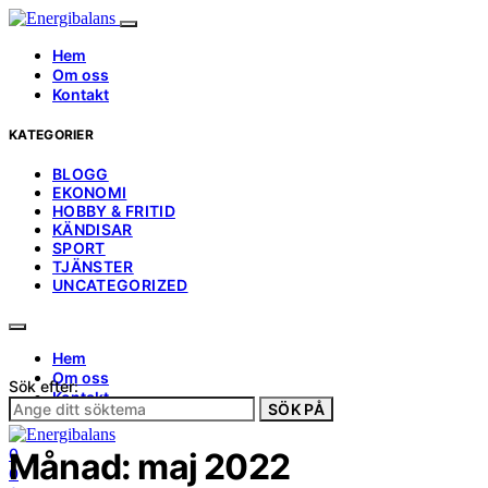
Hem
Om oss
Kontakt
KATEGORIER
BLOGG
EKONOMI
HOBBY & FRITID
KÄNDISAR
SPORT
TJÄNSTER
UNCATEGORIZED
Hem
Om oss
Sök efter:
Kontakt
SÖK PÅ
0
Månad:
maj 2022
0