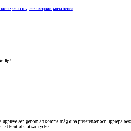
y kosta?
Odla i city
Patrik Berglund
Starta företag
ör dig!
anta upplevelsen genom att komma ihåg dina preferenser och upprepa be
 ett kontrollerat samtycke.