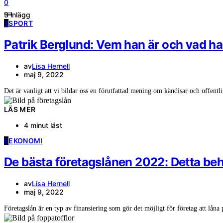
0
3 inlägg
S
SPORT
Patrik Berglund: Vem han är och vad ha
av
Lisa Hernell
maj 9, 2022
Det är vanligt att vi bildar oss en förutfattad mening om kändisar och offent
LÄS MER
4 minut läst
E
EKONOMI
De bästa företagslånen 2022: Detta be
av
Lisa Hernell
maj 9, 2022
Företagslån är en typ av finansiering som gör det möjligt för företag att lån