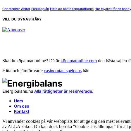
Christopher Wolter
Företagslån
Hitta de bästa foppatofflorna
Hur mycket får en hobb
VILL DU SYNAS HÄR?
Ska du köpa mat online? Då är
köpamatonline.com
den bästa sajten f
Hitta och jämför varje
casino utan spelpaus
här
Energibalans.nu
Alla rättigheter är reserverade.
Hem
Om oss
Kontakt
Vi använder cookies på vår webbplats för att ge dig den mest relev
av ALLA kakor. Du kan dock besöka "Cookie -inställningar" för att ge