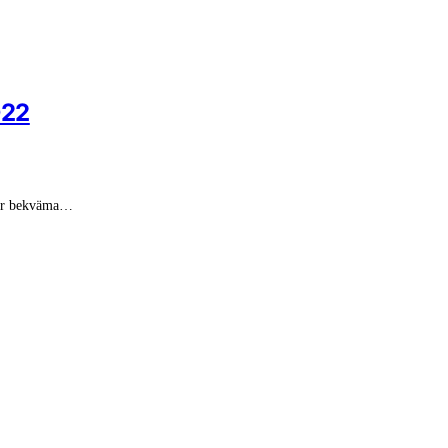
022
e är bekväma…