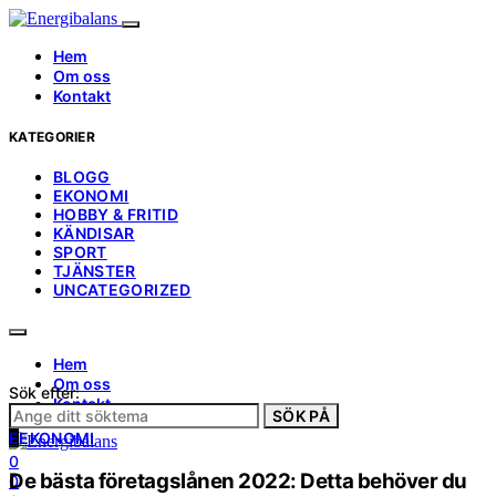
Hem
Om oss
Kontakt
KATEGORIER
BLOGG
EKONOMI
HOBBY & FRITID
KÄNDISAR
SPORT
TJÄNSTER
UNCATEGORIZED
Hem
Om oss
Sök efter:
Kontakt
SÖK PÅ
E
EKONOMI
0
De bästa företagslånen 2022: Detta behöver du
0