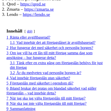
1. Qred –
https://qred.se
2. Zmarta –
https://zmarta.se
3. Lendo –
https://lendo.se
Innehåll
dölj
1
Ränta eller avgiftbaserad?
1.1
Vad innebär det att företagslånet är avgiftsbaserad?
2
Hur fungerar det med säkerhet och personlig borgen?
3
Om jag vill ha ett lån till mitt företag samma dag som
ansökning – hur fungerar detta?
3.1
Tänk efter en extra gång om företagslån behövs för just
ditt företag
3.2
Är du medveten vad personlig borgen är?
4
Vad innebär företagslån utan säkerhet?
5
Företagslån med säkerhet i egendom då?
6
Ibland brukar det pratas om blandad säkerhet vad gäller
företagslån – vad innebär detta?
7
När jag ska jag välja företagslån till mitt företag?
8
När ska jag inte välja företagslån till mitt företag?
9
Sammanfattning