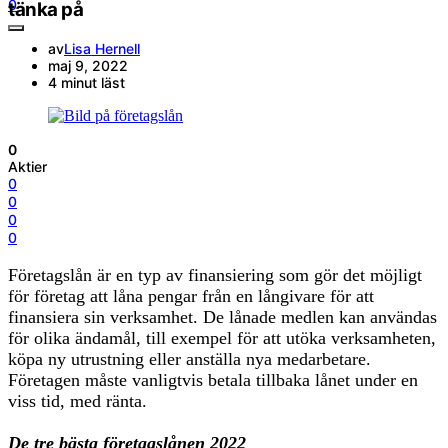
0
tänka på
av
Lisa Hernell
maj 9, 2022
4 minut läst
0
Aktier
0
0
0
0
Företagslån är en typ av finansiering som gör det möjligt
för företag att låna pengar från en långivare för att
finansiera sin verksamhet. De lånade medlen kan användas
för olika ändamål, till exempel för att utöka verksamheten,
köpa ny utrustning eller anställa nya medarbetare.
Företagen måste vanligtvis betala tillbaka lånet under en
viss tid, med ränta.
De tre bästa företagslånen 2022