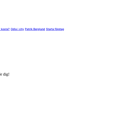
y kosta?
Odla i city
Patrik Berglund
Starta företag
ör dig!