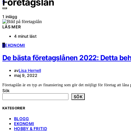
Företagslån
0
1 inlägg
LÄS MER
4 minut läst
E
EKONOMI
De bästa företagslånen 2022: Detta be
av
Lisa Hernell
maj 9, 2022
Företagslån är en typ av finansiering som gör det möjligt för företag att lån
Sök
SÖK
KATEGORIER
BLOGG
EKONOMI
HOBBY & FRITID