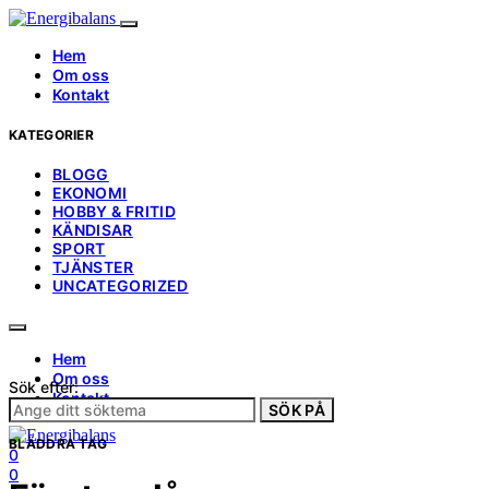
Hem
Om oss
Kontakt
KATEGORIER
BLOGG
EKONOMI
HOBBY & FRITID
KÄNDISAR
SPORT
TJÄNSTER
UNCATEGORIZED
Hem
Om oss
Sök efter:
Kontakt
SÖK PÅ
BLÄDDRA TAG
0
0