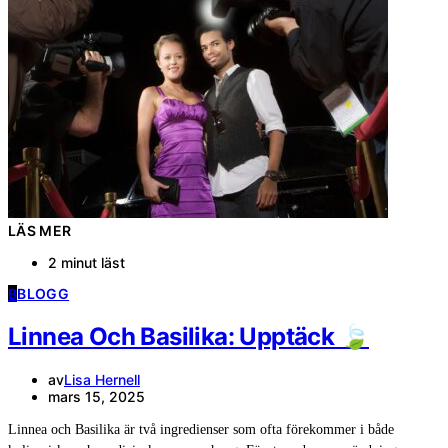
LÄS MER
2 minut läst
B
BLOGG
Linnea Och Basilika: Upptäck 🍃
av
Lisa Hernell
mars 15, 2025
Linnea och Basilika är två ingredienser som ofta förekommer i både