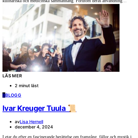
kulinariska och medicinska sammanhang. Förutom deras användning…
LÄS MER
2 minut läst
B
BLOGG
Ivar Kreuger Tuula 📜
av
Lisa Hernell
december 4, 2024
Letar du efter en fascinerande berättelse om framgång, fällor och mystik i