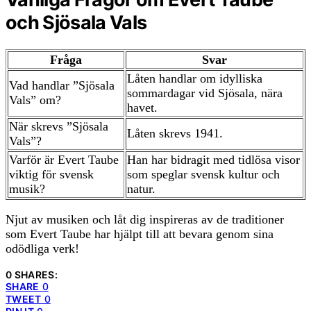
och Sjösala Vals
Fråga
Svar
Låten handlar om idylliska
Vad handlar ”Sjösala
sommardagar vid Sjösala, nära
Vals” om?
havet.
När skrevs ”Sjösala
Låten skrevs 1941.
Vals”?
Varför är Evert Taube
Han har bidragit med tidlösa visor
viktig för svensk
som speglar svensk kultur och
musik?
natur.
Njut av musiken och låt dig inspireras av de traditioner
som Evert Taube har hjälpt till att bevara genom sina
odödliga verk!
0 SHARES:
SHARE
0
TWEET
0