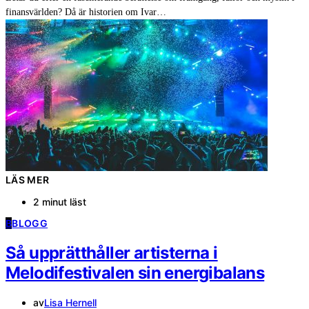
finansvärlden? Då är historien om Ivar…
LÄS MER
2 minut läst
B
BLOGG
Så upprätthåller artisterna i
Melodifestivalen sin energibalans
av
Lisa Hernell