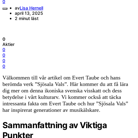
0
av
Lisa Hernell
april 13, 2025
2 minut läst
0
Aktier
0
0
0
0
Välkommen till vår artikel om Evert Taube och hans
berömda verk ”Sjösala Vals”. Här kommer du att få lära
dig mer om denna ikoniska svenska visskatt och dess
betydelse i vårt kulturarv. Vi kommer också att täcka
intressanta fakta om Evert Taube och hur ”Sjösala Vals”
har inspirerat generationer av musikälskare.
Sammanfattning av Viktiga
Punkter