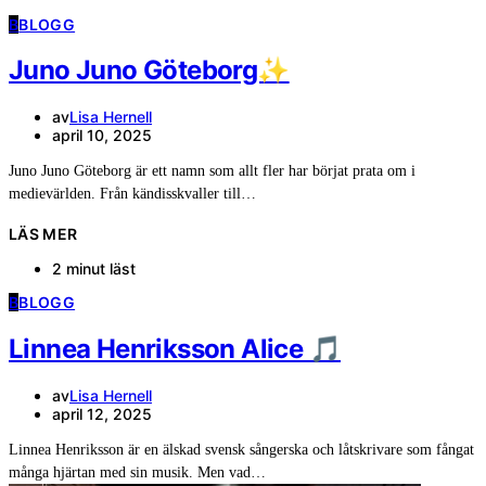
B
BLOGG
Juno Juno Göteborg✨
av
Lisa Hernell
april 10, 2025
Juno Juno Göteborg är ett namn som allt fler har börjat prata om i
medievärlden. Från kändisskvaller till…
LÄS MER
2 minut läst
B
BLOGG
Linnea Henriksson Alice 🎵
av
Lisa Hernell
april 12, 2025
Linnea Henriksson är en älskad svensk sångerska och låtskrivare som fångat
många hjärtan med sin musik. Men vad…