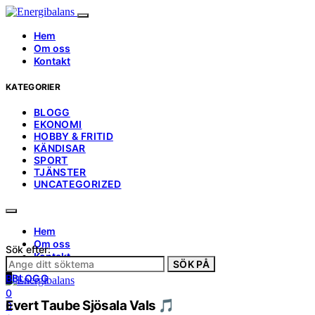
Hem
Om oss
Kontakt
KATEGORIER
BLOGG
EKONOMI
HOBBY & FRITID
KÄNDISAR
SPORT
TJÄNSTER
UNCATEGORIZED
Hem
Om oss
Sök efter:
Kontakt
SÖK PÅ
B
BLOGG
0
Evert Taube Sjösala Vals 🎵
0