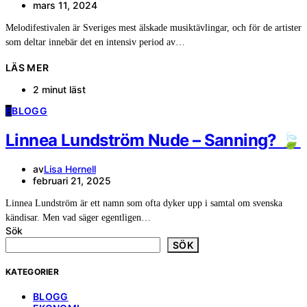
mars 11, 2024
Melodifestivalen är Sveriges mest älskade musiktävlingar, och för de artister
som deltar innebär det en intensiv period av…
LÄS MER
2 minut läst
B
BLOGG
Linnea Lundström Nude – Sanning? 🍃
av
Lisa Hernell
februari 21, 2025
Linnea Lundström är ett namn som ofta dyker upp i samtal om svenska
kändisar. Men vad säger egentligen…
Sök
SÖK
KATEGORIER
BLOGG