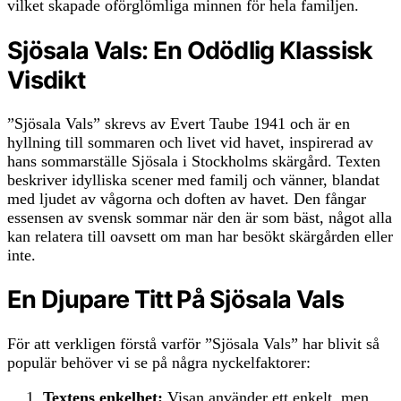
vilket skapade oförglömliga minnen för hela familjen.
Sjösala Vals: En Odödlig Klassisk
Visdikt
”Sjösala Vals” skrevs av Evert Taube 1941 och är en
hyllning till sommaren och livet vid havet, inspirerad av
hans sommarställe Sjösala i Stockholms skärgård. Texten
beskriver idylliska scener med familj och vänner, blandat
med ljudet av vågorna och doften av havet. Den fångar
essensen av svensk sommar när den är som bäst, något alla
kan relatera till oavsett om man har besökt skärgården eller
inte.
En Djupare Titt På Sjösala Vals
För att verkligen förstå varför ”Sjösala Vals” har blivit så
populär behöver vi se på några nyckelfaktorer:
Textens enkelhet:
Visan använder ett enkelt, men