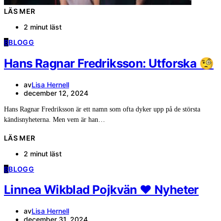
LÄS MER
2 minut läst
B
BLOGG
Hans Ragnar Fredriksson: Utforska 🧐
av
Lisa Hernell
december 12, 2024
Hans Ragnar Fredriksson är ett namn som ofta dyker upp på de största
kändisnyheterna. Men vem är han…
LÄS MER
2 minut läst
B
BLOGG
Linnea Wikblad Pojkvän ❤️ Nyheter
av
Lisa Hernell
december 31, 2024