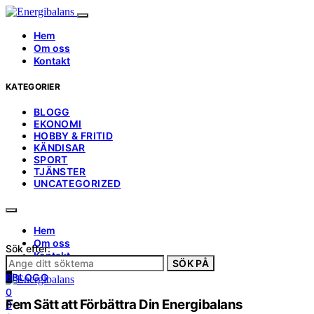
Hem
Om oss
Kontakt
KATEGORIER
BLOGG
EKONOMI
HOBBY & FRITID
KÄNDISAR
SPORT
TJÄNSTER
UNCATEGORIZED
Hem
Om oss
Sök efter:
Kontakt
SÖK PÅ
B
BLOGG
0
Fem Sätt att Förbättra Din Energibalans
0