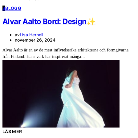
B
BLOGG
Alvar Aalto Bord: Design✨
av
Lisa Hernell
november 26, 2024
Alvar Aalto är en av de mest inflytelserika arkitekterna och formgivarna
från Finland. Hans verk har inspirerat många…
LÄS MER