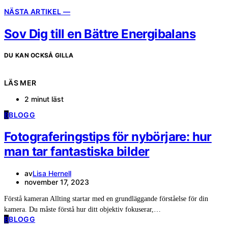
NÄSTA ARTIKEL —
Sov Dig till en Bättre Energibalans
DU KAN OCKSÅ GILLA
LÄS MER
2 minut läst
B
BLOGG
Fotograferingstips för nybörjare: hur
man tar fantastiska bilder
av
Lisa Hernell
november 17, 2023
Förstå kameran Allting startar med en grundläggande förståelse för din
kamera. Du måste förstå hur ditt objektiv fokuserar,…
B
BLOGG