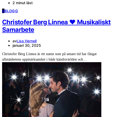
2 minut läst
B
BLOGG
Christofer Berg Linnea ❤️ Musikaliskt
Samarbete
av
Lisa Hernell
januari 30, 2025
Christofer Berg Linnea är ett namn som på senare tid har fångat
allmänhetens uppmärksamhet i både kändisvärlden och…