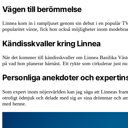
Vägen till berömmelse
Linnea kom in i rampljuset genom sin debut i en populär TV-s
popularitet växte, fick hon också möjligheter inom modebran
Kändisskvaller kring Linnea
När det kommer till kändisskvaller om Linnea Basilika Västerv
på vad hon planerar härnäst. Ett rykte som cirkulerar just
Personliga anekdoter och expertins
Som expert inom nöjesvärlden kan jag säga att Linneas framg
otroligt ödmjuk och delade med sig av sina drömmar och ambit
med henne.