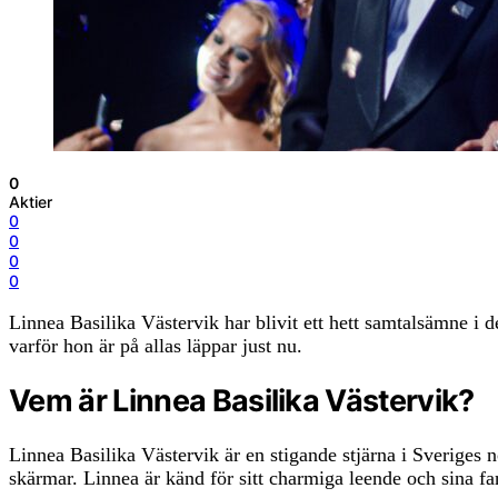
0
Aktier
0
0
0
0
Linnea Basilika Västervik har blivit ett hett samtalsämne i 
varför hon är på allas läppar just nu.
Vem är Linnea Basilika Västervik?
Linnea Basilika Västervik är en stigande stjärna i Sveriges 
skärmar. Linnea är känd för sitt charmiga leende och sina fan