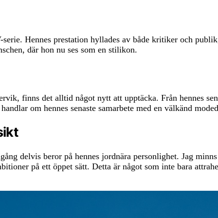
erie. Hennes prestation hyllades av både kritiker och publik, 
schen, där hon nu ses som en stilikon.
ik, finns det alltid något nytt att upptäcka. Från hennes senast
 nu handlar om hennes senaste samarbete med en välkänd moded
ikt
ång delvis beror på hennes jordnära personlighet. Jag minns 
ioner på ett öppet sätt. Detta är något som inte bara attraher