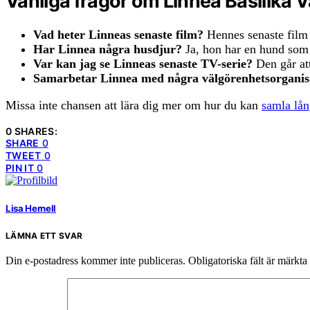
Vanliga frågor om Linnea Basilika V
Vad heter Linneas senaste film?
Hennes senaste film 
Har Linnea några husdjur?
Ja, hon har en hund som
Var kan jag se Linneas senaste TV-serie?
Den går att
Samarbetar Linnea med några välgörenhetsorganis
Missa inte chansen att lära dig mer om hur du kan
samla lån
0 SHARES:
SHARE
0
TWEET
0
PIN IT
0
Lisa Hernell
LÄMNA ETT SVAR
Din e-postadress kommer inte publiceras.
Obligatoriska fält är märkta