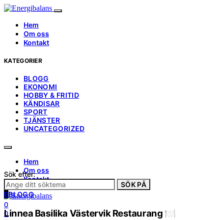
Hem
Om oss
Kontakt
KATEGORIER
BLOGG
EKONOMI
HOBBY & FRITID
KÄNDISAR
SPORT
TJÄNSTER
UNCATEGORIZED
Hem
Om oss
Sök efter:
Kontakt
SÖK PÅ
B
BLOGG
0
Linnea Basilika Västervik Restaurang 🍽️
0