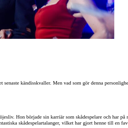
det senaste kändisskvaller. Men vad som gör denna personlighet
nöjesliv. Hon började sin karriär som skådespelare och har på
tastiska skådespelartalanger, vilket har gjort henne till en f