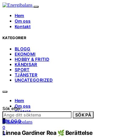
Hem
Om oss
Kontakt
KATEGORIER
BLOGG
EKONOMI
HOBBY & FRITID
KÄNDISAR
SPORT
TJÄNSTER
UNCATEGORIZED
Hem
Om oss
Sök efter:
Kontakt
SÖK PÅ
B
BLOGG
0
Linnea Gardiner Rea 🌿 Berättelse
0