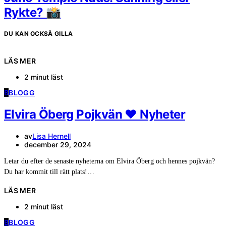
Rykte? 📸
DU KAN OCKSÅ GILLA
LÄS MER
2 minut läst
B
BLOGG
Elvira Öberg Pojkvän ❤️ Nyheter
av
Lisa Hernell
december 29, 2024
Letar du efter de senaste nyheterna om Elvira Öberg och hennes pojkvän?
Du har kommit till rätt plats!…
LÄS MER
2 minut läst
B
BLOGG