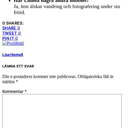
Har Linnea några andra hobbies?
Ja, hon älskar vandring och fotografering under sin
fritid.
0 SHARES:
SHARE
0
TWEET
0
PIN IT
0
Lisa Hernell
LÄMNA ETT SVAR
Din e-postadress kommer inte publiceras.
Obligatoriska fält är
märkta
*
Kommentar
*