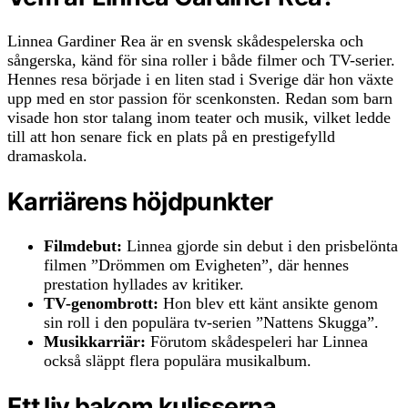
Linnea Gardiner Rea är en svensk skådespelerska och
sångerska, känd för sina roller i både filmer och TV-serier.
Hennes resa började i en liten stad i Sverige där hon växte
upp med en stor passion för scenkonsten. Redan som barn
visade hon stor talang inom teater och musik, vilket ledde
till att hon senare fick en plats på en prestigefylld
dramaskola.
Karriärens höjdpunkter
Filmdebut:
Linnea gjorde sin debut i den prisbelönta
filmen ”Drömmen om Evigheten”, där hennes
prestation hyllades av kritiker.
TV-genombrott:
Hon blev ett känt ansikte genom
sin roll i den populära tv-serien ”Nattens Skugga”.
Musikkarriär:
Förutom skådespeleri har Linnea
också släppt flera populära musikalbum.
Ett liv bakom kulisserna