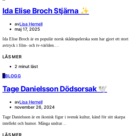
Ida Elise Broch Stjärna ✨
av
Lisa Hernell
maj 17, 2025
Ida Elise Broch är en populär norsk skådespelerska som har gjort ett stort
avtryck i film- och tv-världen.…
LÄS MER
2 minut läst
B
BLOGG
Tage Danielsson Dödsorsak 🕊️
av
Lisa Hernell
november 26, 2024
Tage Danielsson är en ikonisk figur i svensk kultur, känd för sitt skarpa
intellekt och humor. Många undrar…
LÄS MER