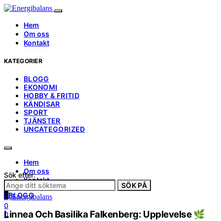
Hem
Om oss
Kontakt
KATEGORIER
BLOGG
EKONOMI
HOBBY & FRITID
KÄNDISAR
SPORT
TJÄNSTER
UNCATEGORIZED
Hem
Om oss
Sök efter:
Kontakt
SÖK PÅ
B
BLOGG
0
Linnea Och Basilika Falkenberg: Upplevelse 🌿
0