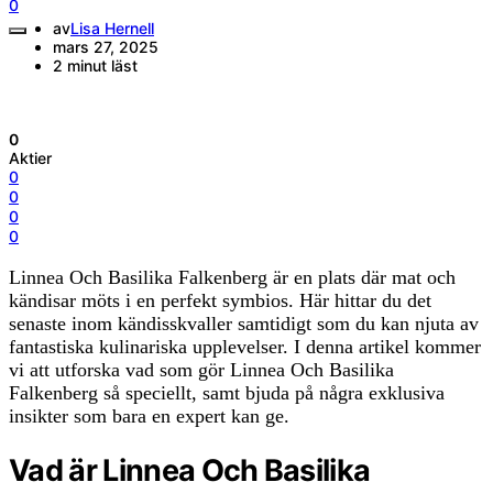
0
av
Lisa Hernell
mars 27, 2025
2 minut läst
0
Aktier
0
0
0
0
Linnea Och Basilika Falkenberg är en plats där mat och
kändisar möts i en perfekt symbios. Här hittar du det
senaste inom kändisskvaller samtidigt som du kan njuta av
fantastiska kulinariska upplevelser. I denna artikel kommer
vi att utforska vad som gör Linnea Och Basilika
Falkenberg så speciellt, samt bjuda på några exklusiva
insikter som bara en expert kan ge.
Vad är Linnea Och Basilika