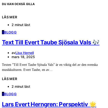
DU KAN OCKSÅ GILLA
LÄS MER
2 minut läst
B
BLOGG
Text Till Evert Taube Sjösala Vals 🎶
av
Lisa Hernell
mars 18, 2025
Texten ”Till Evert Taube Sjösala Vals” är en viktig del av den svenska
musikkulturen. Evert Taube, en av…
LÄS MER
2 minut läst
B
BLOGG
Lars Evert Herngren: Perspektiv 🌟