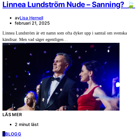
Linnea Lundström Nude – Sanning? 🍃
av
Lisa Hernell
februari 21, 2025
Linnea Lundström är ett namn som ofta dyker upp i samtal om svenska
kändisar. Men vad säger egentligen…
LÄS MER
2 minut läst
B
BLOGG