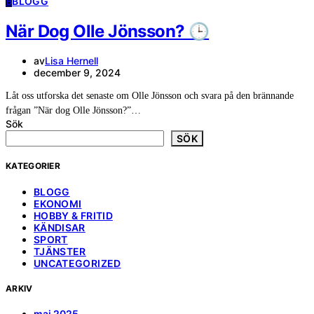
B
BLOGG
När Dog Olle Jönsson? 🕒
av
Lisa Hernell
december 9, 2024
Låt oss utforska det senaste om Olle Jönsson och svara på den brännande
frågan ”När dog Olle Jönsson?”…
Sök
SÖK
KATEGORIER
BLOGG
EKONOMI
HOBBY & FRITID
KÄNDISAR
SPORT
TJÄNSTER
UNCATEGORIZED
ARKIV
maj 2025