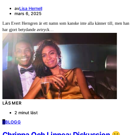
av
Lisa Hernell
mars 6, 2025
Lars Evert Herngren är ett namn som kanske inte alla känner till, men han
har gjort betydande avtryck…
LÄS MER
2 minut läst
B
BLOGG
Chrippa Och Linnea: Diskussion 🤫