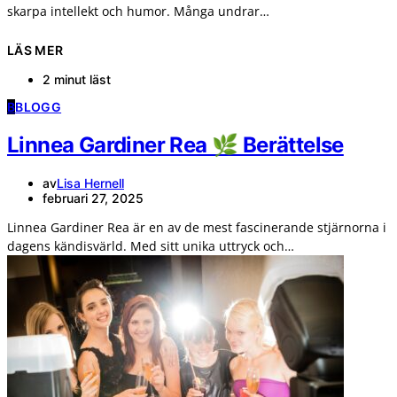
skarpa intellekt och humor. Många undrar…
LÄS MER
2 minut läst
B
BLOGG
Linnea Gardiner Rea 🌿 Berättelse
av
Lisa Hernell
februari 27, 2025
Linnea Gardiner Rea är en av de mest fascinerande stjärnorna i
dagens kändisvärld. Med sitt unika uttryck och…