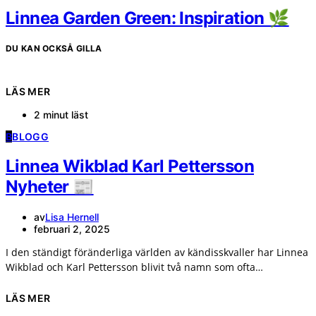
Linnea Garden Green: Inspiration 🌿
DU KAN OCKSÅ GILLA
LÄS MER
2 minut läst
B
BLOGG
Linnea Wikblad Karl Pettersson
Nyheter 📰
av
Lisa Hernell
februari 2, 2025
I den ständigt föränderliga världen av kändisskvaller har Linnea
Wikblad och Karl Pettersson blivit två namn som ofta…
LÄS MER