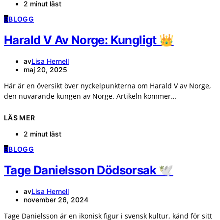
2 minut läst
B
BLOGG
Harald V Av Norge: Kungligt 👑
av
Lisa Hernell
maj 20, 2025
Här är en översikt över nyckelpunkterna om Harald V av Norge,
den nuvarande kungen av Norge. Artikeln kommer…
LÄS MER
2 minut läst
B
BLOGG
Tage Danielsson Dödsorsak 🕊️
av
Lisa Hernell
november 26, 2024
Tage Danielsson är en ikonisk figur i svensk kultur, känd för sitt