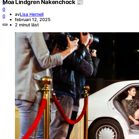
Moa Lindgren Nakenchock 📰
0
0
av
Lisa Hernell
0
februari 12, 2025
2 minut läst