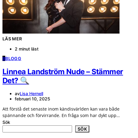
LÄS MER
2 minut läst
B
BLOGG
Linnea Landström Nude – Stämmer
Det? 🔍
av
Lisa Hernell
februari 10, 2025
Att förstå det senaste inom kändisvärlden kan vara både
spännande och förvirrande. En fråga som har dykt upp…
Sök
SÖK