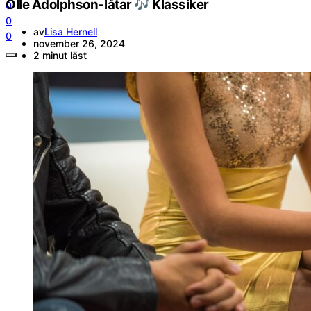
Olle Adolphson-låtar 🎶 Klassiker
0
0
av
Lisa Hernell
0
november 26, 2024
2 minut läst