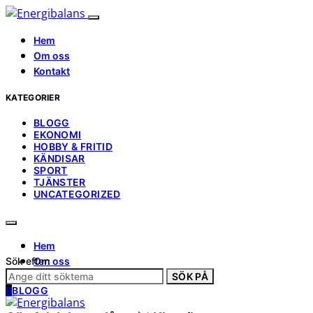
Hem
Om oss
Kontakt
KATEGORIER
BLOGG
EKONOMI
HOBBY & FRITID
KÄNDISAR
SPORT
TJÄNSTER
UNCATEGORIZED
Hem
Sök efter:
Om oss
Kontakt
SÖK PÅ
B
BLOGG