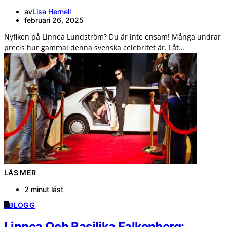
av
Lisa Hernell
februari 26, 2025
Nyfiken på Linnea Lundström? Du är inte ensam! Många undrar
precis hur gammal denna svenska celebritet är. Låt…
LÄS MER
2 minut läst
B
BLOGG
Linnea Och Basilika Falkenberg: