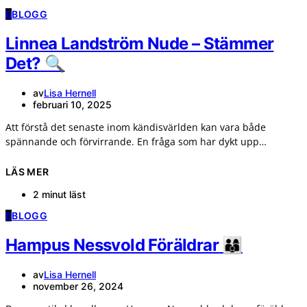
B
BLOGG
Linnea Landström Nude – Stämmer
Det? 🔍
av
Lisa Hernell
februari 10, 2025
Att förstå det senaste inom kändisvärlden kan vara både
spännande och förvirrande. En fråga som har dykt upp…
LÄS MER
2 minut läst
B
BLOGG
Hampus Nessvold Föräldrar 👨‍👩‍👦
av
Lisa Hernell
november 26, 2024