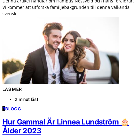
Denna artikel handlar om Hampus Nessvold och hans föräldrar.
Vi kommer att utforska familjebakgrunden till denna välkända
svensk…
LÄS MER
2 minut läst
B
BLOGG
Hur Gammal Är Linnea Lundström 🎂
Ålder 2023