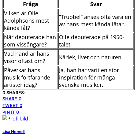
Fråga
Svar
Vilken är Olle
”Trubbel” anses ofta vara en
Adolphsons mest
av hans mest kända låtar.
kända låt?
När debuterade han
Olle debuterade på 1950-
som vissångare?
talet.
Vad handlar hans
Kärlek, livet och naturen.
visor oftast om?
Påverkar hans
Ja, han har varit en stor
musik fortfarande
inspiration för många
artister idag?
svenska musiker.
0 SHARES:
SHARE
0
TWEET
0
PIN IT
0
Lisa Hernell