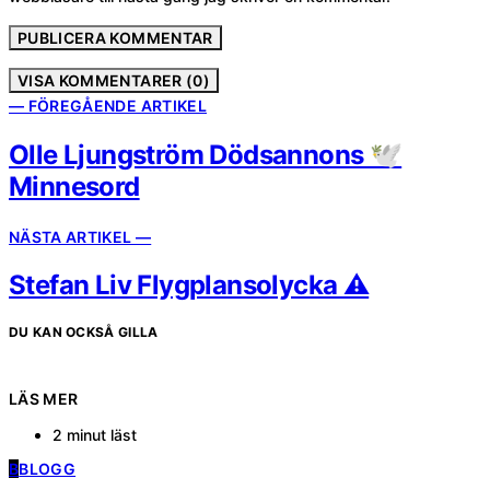
VISA KOMMENTARER (0)
— FÖREGÅENDE ARTIKEL
Olle Ljungström Dödsannons 🕊️
Minnesord
NÄSTA ARTIKEL —
Stefan Liv Flygplansolycka ⚠️
DU KAN OCKSÅ GILLA
LÄS MER
2 minut läst
B
BLOGG